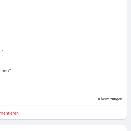
.”
tion.”
·
0 bewertungen
mmentieren!