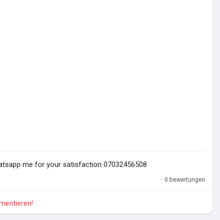
atsapp me for your satisfaction 07032456508
·
0 bewertungen
mmentieren!