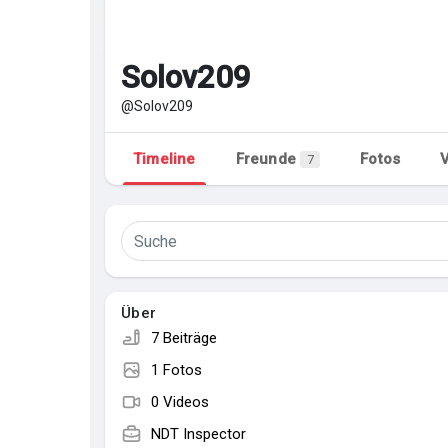
Entdecken Seiten
Seiten denen du folgst
Solov209
@Solov209
Beliebte Beiträge
Beiträge entdecken
Timeline
Freunde
Fotos
7
Über
7 Beiträge
1 Fotos
0 Videos
NDT Inspector