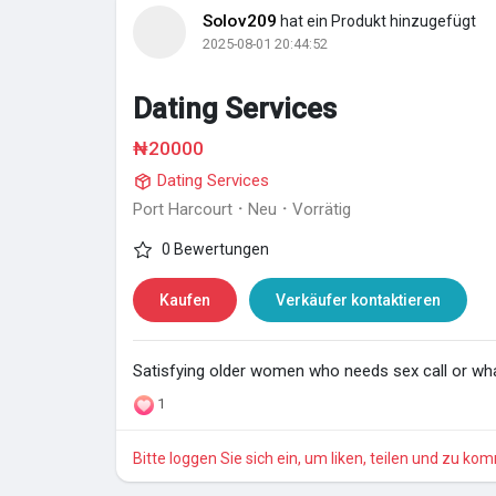
Solov209
hat ein Produkt hinzugefügt
2025-08-01 20:44:52
Dating Services
₦20000
Dating Services
Port Harcourt
·
Neu
·
Vorrätig
0 Bewertungen
Kaufen
Verkäufer kontaktieren
Satisfying older women who needs sex call or wh
1
Bitte loggen Sie sich ein, um liken, teilen und zu ko