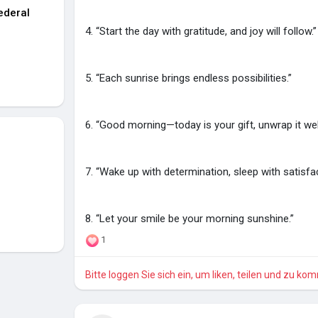
ederal
4. “Start the day with gratitude, and joy will follow.”
5. “Each sunrise brings endless possibilities.”
6. “Good morning—today is your gift, unwrap it well
7. “Wake up with determination, sleep with satisfac
8. “Let your smile be your morning sunshine.”
1
Bitte loggen Sie sich ein, um liken, teilen und zu ko