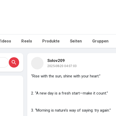
Videos
Reels
Produkte
Seiten
Gruppen
Solov209
2025-08-20 04:07:03
“Rise with the sun, shine with your heart.”
2. “A new day is a fresh start—make it count.”
3. “Morning is nature’s way of saying: try again.”