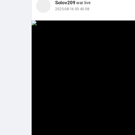
Solov209
war live
2025-08-16 00:40:08