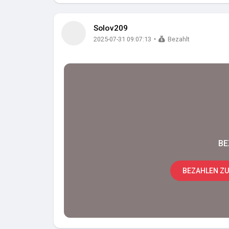
Solov209
·
2025-07-31 09:07:13
Bezahlt
BE
BEZAHLEN ZU