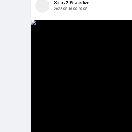
Solov209
was live
2025-08-16 00:40:08