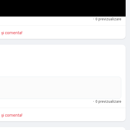
·
0 previzualizare
a și comenta!
·
0 previzualizare
a și comenta!