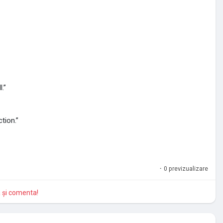
.”
tion.”
·
0 previzualizare
a și comenta!