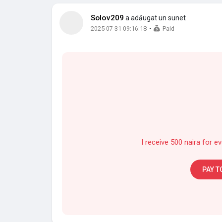
Solov209
a adăugat un sunet
·
2025-07-31 09:16:18
Paid
I receive 500 naira for e
PAY T