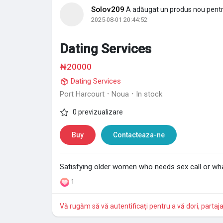
Solov209
A adăugat un produs nou pent
2025-08-01 20:44:52
Dating Services
₦20000
Dating Services
Port Harcourt
·
Noua
·
In stock
0 previzualizare
Buy
Contacteaza-ne
Satisfying older women who needs sex call or wh
1
Vă rugăm să vă autentificați pentru a vă dori, partaj