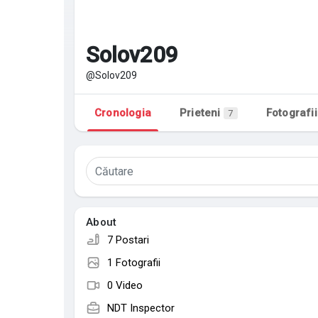
Discover Pagini
Pagini apreciate
Solov209
@Solov209
Popular Posts
Discover Posts
Cronologia
Prieteni
Fotografii
7
About
7 Postari
1 Fotografii
0 Video
NDT Inspector