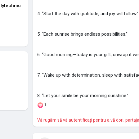
lytechnic
4. “Start the day with gratitude, and joy will follow.”
5. “Each sunrise brings endless possibilities.”
6. “Good morning—today is your gift, unwrap it well
7. “Wake up with determination, sleep with satisfac
8. “Let your smile be your morning sunshine.”
1
Vă rugăm să vă autentificați pentru a vă dori, partaj