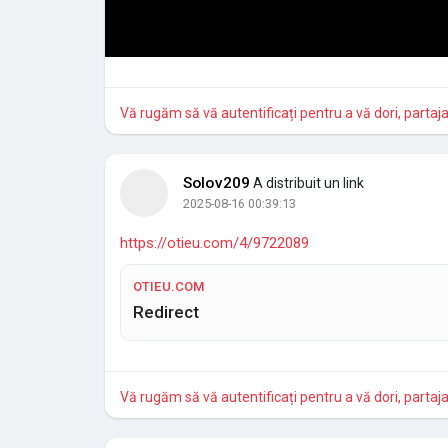
Vă rugăm să vă autentificați pentru a vă dori, partaj
Solov209
A distribuit un link
2025-08-16 00:39:13
https://otieu.com/4/9722089
OTIEU.COM
Redirect
Vă rugăm să vă autentificați pentru a vă dori, partaj