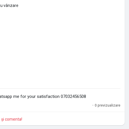
ru vânzare
atsapp me for your satisfaction 07032456508
·
0 previzualizare
a și comenta!