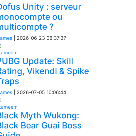
Dofus Unity : serveur
monocompte ou
multicompte ?
ames
|
2026-06-23 08:37:37
tameem
PUBG Update: Skill
Rating, Vikendi & Spike
Traps
ames
|
2026-07-05 10:06:44
tameem
Black Myth Wukong:
Black Bear Guai Boss
Guide