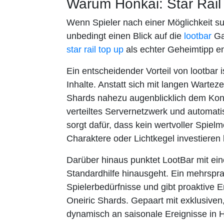
Warum Honkai: Star Rail
Wenn Spieler nach einer Möglichkeit suc
unbedingt einen Blick auf die
lootbar
Gam
star rail top up
als echter Geheimtipp en
Ein entscheidender Vorteil von lootbar is
Inhalte. Anstatt sich mit langen Warte
Shards nahezu augenblicklich dem Kont
verteiltes Servernetzwerk und automatis
sorgt dafür, dass kein wertvoller Spiel
Charaktere oder Lichtkegel investieren
Darüber hinaus punktet LootBar mit ein
Standardhilfe hinausgeht. Ein mehrspra
Spielerbedürfnisse und gibt proaktive E
Oneiric Shards. Gepaart mit exklusiven
dynamisch an saisonale Ereignisse in H