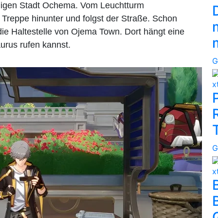
iligen Stadt Ochema. Vom Leuchtturm
 Treppe hinunter und folgst der Straße. Schon
 die Haltestelle von Ojema Town. Dort hängt eine
urus rufen kannst.
G
x
G
x