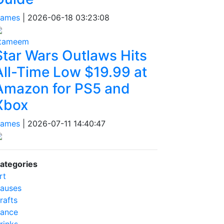
ames
|
2026-06-18 03:23:08
tameem
Star Wars Outlaws Hits
All-Time Low $19.99 at
Amazon for PS5 and
Xbox
ames
|
2026-07-11 14:40:47
ategories
rt
auses
rafts
ance
rinks