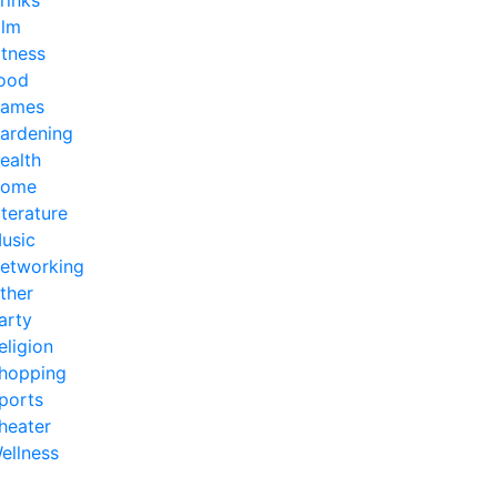
ilm
itness
ood
ames
ardening
ealth
ome
iterature
usic
etworking
ther
arty
eligion
hopping
ports
heater
ellness