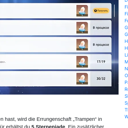
F
F
F
G
G
H
H
L
M
N
O
P
R
S
S
T
W
n hast, wird die Errungenschaft „Trampen“ in
ür erhältst du
5 Sternenjade
. Ein zusätzlicher