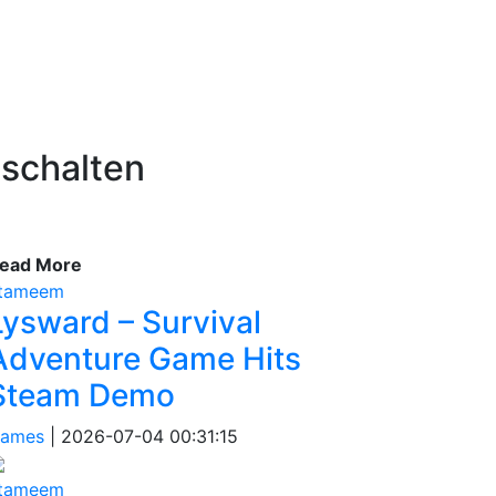
ischalten
ead More
tameem
Lysward – Survival
Adventure Game Hits
Steam Demo
ames
|
2026-07-04 00:31:15
tameem