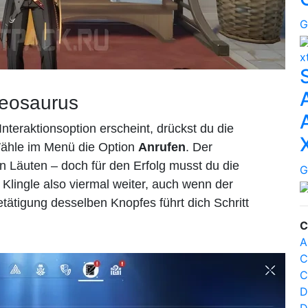
G
x
eosaurus
Interaktionsoption erscheint, drückst du die
Wähle im Menü die Option
Anrufen
. Der
n Läuten – doch für den Erfolg musst du die
G
Klingle also viermal weiter, auch wenn der
etätigung desselben Knopfes führt dich Schritt
C
A
C
C
D
D