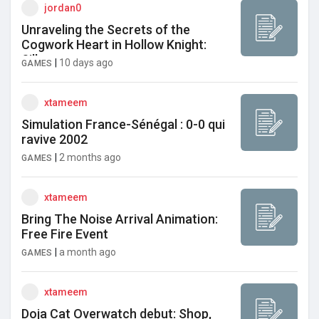
jordan0
Unraveling the Secrets of the
Cogwork Heart in Hollow Knight:
Silksong
|
10 days ago
GAMES
xtameem
Simulation France-Sénégal : 0-0 qui
ravive 2002
|
2 months ago
GAMES
xtameem
Bring The Noise Arrival Animation:
Free Fire Event
|
a month ago
GAMES
xtameem
Doja Cat Overwatch debut: Shop,