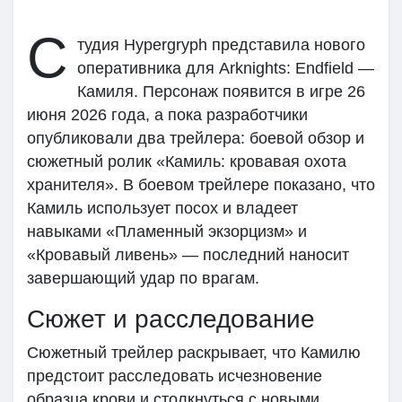
My Groups
С
тудия Hypergryph представила нового
оперативника для Arknights: Endfield —
Камиля. Персонаж появится в игре 26
Discover Pages
июня 2026 года, а пока разработчики
опубликовали два трейлера: боевой обзор и
сюжетный ролик «Камиль: кровавая охота
Liked Pages
хранителя». В боевом трейлере показано, что
Камиль использует посох и владеет
навыками «Пламенный экзорцизм» и
Popular Posts
«Кровавый ливень» — последний наносит
завершающий удар по врагам.
Discover Posts
Сюжет и расследование
Сюжетный трейлер раскрывает, что Камилю
предстоит расследовать исчезновение
образца крови и столкнуться с новыми