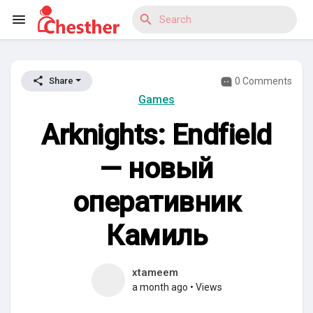
0 Comments
Share
Reels
Games
Arknights: Endfield
Discover Blogs
— новый
оперативник
Discover Market
Камиль
xtameem
Discover Groups
a month ago
•
Views