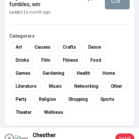
fumbles, win
|
a month ago
GAMES
Categories
Art
Causes
Crafts
Dance
Drinks
Film
Fitness
Food
Games
Gardening
Health
Home
Literature
Music
Networking
Other
Party
Religion
Shopping
Sports
Theater
Wellness
Chesther
Install