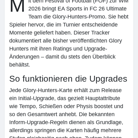
M
it dem Festival of Football (FOF) zur WM
2026 bringt EA Sports in FC 26 Ultimate
My Groups
Team die Glory-Hunters-Promo. Sie hebt
Spieler hervor, die im Turnier entscheidende
Momente geliefert haben. Dieser Tracker
Discover Pages
dokumentiert alle bisher veröffentlichten Glory
Hunters mit ihren Ratings und Upgrade-
Änderungen – damit du stets den Überblick
Liked Pages
behältst.
So funktionieren die Upgrades
Popular Posts
Jede Glory-Hunters-Karte erhält zum Release
ein Initial-Upgrade, das gezielt Hauptattribute
wie Tempo, Schießen oder Physis boostet und
Discover Posts
so den Gesamtwert anhebt. Die bekannten
Inform-Upgrade-Regeln dienen als Grundlage,
allerdings springen die Karten häufig mehrere