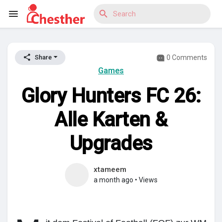
0 Comments
Share
Reels
Games
Glory Hunters FC 26:
Discover Blogs
Alle Karten &
Upgrades
Discover Market
xtameem
a month ago
•
Views
Discover Groups