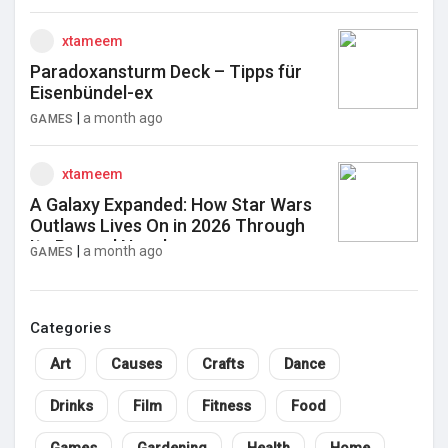
xtameem
Paradoxansturm Deck – Tipps für
Eisenbündel-ex
|
a month ago
GAMES
xtameem
A Galaxy Expanded: How Star Wars
Outlaws Lives On in 2026 Through
Its Prequel Novel
|
a month ago
GAMES
Categories
Art
Causes
Crafts
Dance
Drinks
Film
Fitness
Food