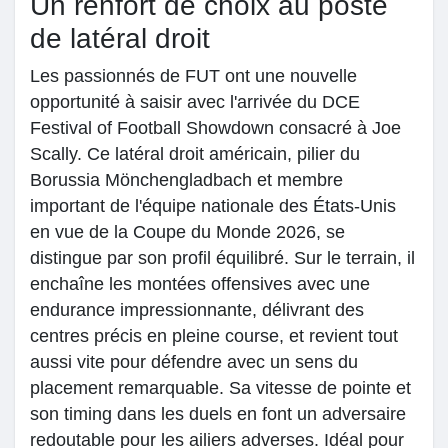
Un renfort de choix au poste
My Groups
de latéral droit
Les passionnés de FUT ont une nouvelle
opportunité à saisir avec l'arrivée du DCE
Discover Páginas
Festival of Football Showdown consacré à Joe
Scally. Ce latéral droit américain, pilier du
Borussia Mönchengladbach et membre
le gustaba páginas
important de l'équipe nationale des États-Unis
en vue de la Coupe du Monde 2026, se
distingue par son profil équilibré. Sur le terrain, il
Popular Posts
enchaîne les montées offensives avec une
endurance impressionnante, délivrant des
centres précis en pleine course, et revient tout
Discover Posts
aussi vite pour défendre avec un sens du
placement remarquable. Sa vitesse de pointe et
son timing dans les duels en font un adversaire
redoutable pour les ailiers adverses. Idéal pour