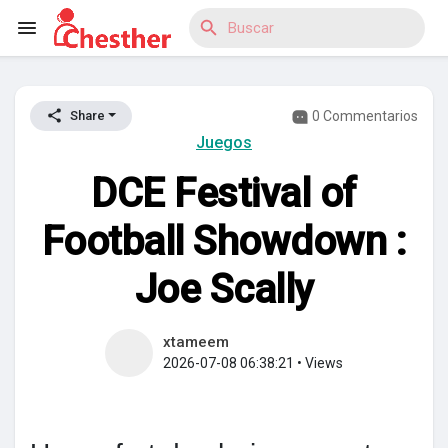
0 Commentarios
Share
Reels
Juegos
DCE Festival of
Discover Blogs
Football Showdown :
Joe Scally
Discover Mercado
xtameem
2026-07-08 06:38:21
•
Views
Discover Grupos