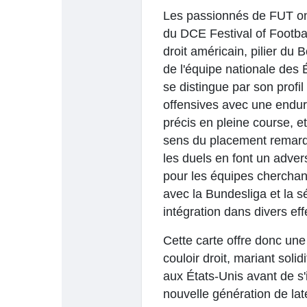
Les passionnés de FUT ont 
du DCE Festival of Footba
Найти Страницы
Понравились 
droit américain, pilier d
de l'équipe nationale des
se distingue par son profil
offensives avec une endur
Популярные записи
Найти сообщ
précis en pleine course, e
sens du placement remarqu
les duels en font un advers
pour les équipes cherchant
avec la Bundesliga et la sé
intégration dans divers effe
Cette carte offre donc une
couloir droit, mariant soli
aux États-Unis avant de s'
nouvelle génération de lat