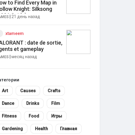
ow to Find Every Map in
ollow Knight: Silksong
2026 Guide)
|
21 день назад
AMES
xtameem
ALORANT : date de sortie,
gents et gameplay
|
месяц назад
AMES
атегории
Art
Causes
Crafts
Dance
Drinks
Film
Fitness
Food
Игры
Gardening
Health
Главная