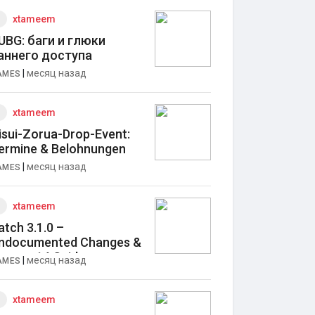
xtameem
UBG: баги и глюки
аннего доступа
|
месяц назад
AMES
xtameem
isui-Zorua-Drop-Event:
ermine & Belohnungen
|
месяц назад
AMES
xtameem
atch 3.1.0 –
ndocumented Changes &
eason 14 Guide
|
месяц назад
AMES
xtameem