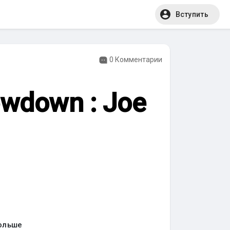
Вступить
0 Комментарии
owdown : Joe
ольше