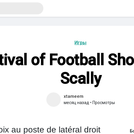
Игры
ival of Football Sh
Scally
xtameem
месяц назад
•
Просмотры
ix au poste de latéral droit
Б