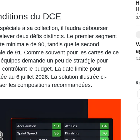
H
H
nditions du DCE
(
G
spéciale à sa collection, il faudra débourser
relever deux défis distincts. Le premier segment
V
te minimale de 90, tandis que le second
a
e de 91. Comme souvent pour les cartes de ce
G
es équipes demande un peu de stratégie pour
 contrôlant le budget. La date limite pour
e au 6 juillet 2026. La solution illustrée ci-
К
iser les compositions recommandées.