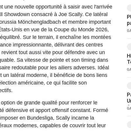
une nouvelle opportunité à saisir avec l'arrivée
ll Showdown consacré à Joe Scally. Ce latéral
P
страницы
u Borussia Mönchengladbach et membre important
р
 États-Unis en vue de la Coupe du Monde 2026,
G
 équilibré. Sur le terrain, il enchaîne les montées
ance impressionnante, délivrant des centres
ения
t revient tout aussi vite pour défendre avec un
H
able. Sa vitesse de pointe et son timing dans
T
aire redoutable pour les ailiers adverses. Idéal
G
 un latéral moderne, il bénéficie de bons liens
lection américaine, ce qui facilite son
ctifs.
P
U
 option de grande qualité pour renforcer le
S
G
dité défensive et apport offensif constant. Formé
imposer en Bundesliga, Scally incarne la
éraux modernes, capables de couvrir tout leur