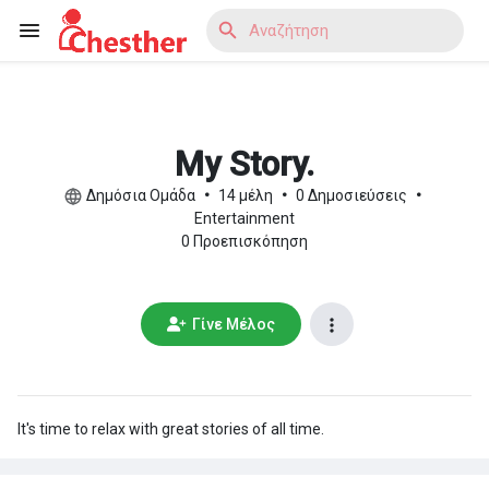
Reels
My Story.
Δημόσια Ομάδα
•
14 μέλη
•
0 Δημοσιεύσεις
•
Entertainment
0 Προεπισκόπηση
Ανακάλυψε Blogs
Γίνε Μέλος
Ανακάλυψε Αγορά
It's time to relax with great stories of all time.
Ανακάλυψε Ομάδες