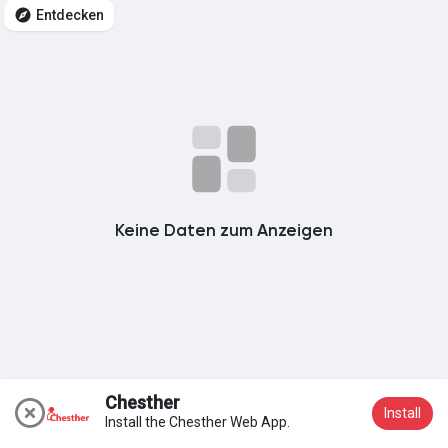
Entdecken
Meine Gruppen
Entdecken Seiten
Seiten denen du folgst
Keine Daten zum Anzeigen
Beliebte Beiträge
Beiträge entdecken
Chesther
Install
Install the Chesther Web App.
Beitreten