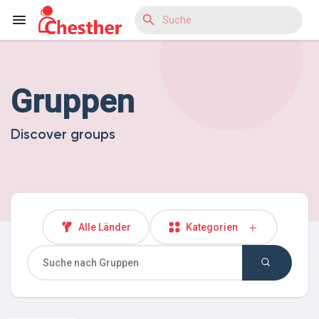
Gruppen
Reels
Discover groups
Entdecken Blogs
Entdecken Marktplatz
Alle Länder
Kategorien
Entdecken Gruppen