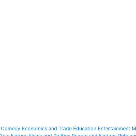
Comedy
Economics and Trade
Éducation
Entertainment
M
Style
Natural
News and Politics
People and Nations
Pets an