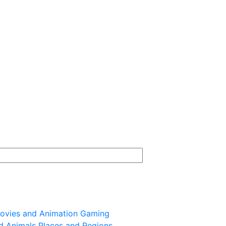
ovies and Animation
Gaming
d Animals
Places and Regions