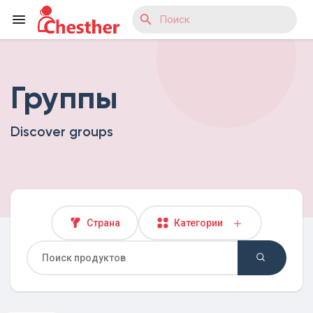
Группы
Reels
Discover groups
Найти Статьи пользователей
Найти Маркет
Страна
Категории
Найти Группы