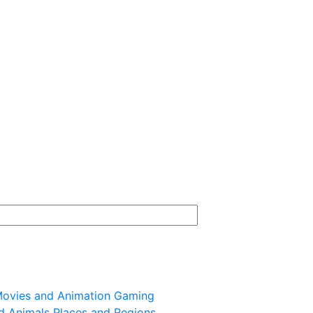
ovies and Animation
Gaming
d Animals
Places and Regions