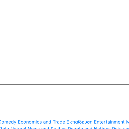
Comedy
Economics and Trade
Εκπαίδευση
Entertainment
M
Style
Natural
News and Politics
People and Nations
Pets an