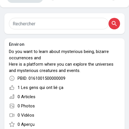
Mes groupes
Découvrir Pages
Environ
Do you want to learn about mysterious being, bizarre
Aimer les pages
occurrences and
Here is a platform where you can explore the universes
and mysterious creatures and events.
PBID: 0161001500000009
Articles populaires
1 Les gens qui ont lié ça
0 Articles
Découvrir les articles
0 Photos
0 Vidéos
0 Aperçu