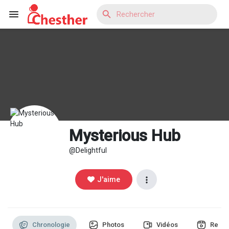
Reels
Découvrir Blogs
Mysterious Hub
@Delightful
Découvrir Marketplace
J'aime
Découvrir Groupes
Chronologie
Photos
Vidéos
Reels