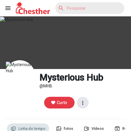
Reels
Encontrar Blogs
Mysterious Hub
@MHB
Encontrar Marketplace
Curtir
Encontrar Grupos
Linha do tempo
fotos
Vídeos
Reel