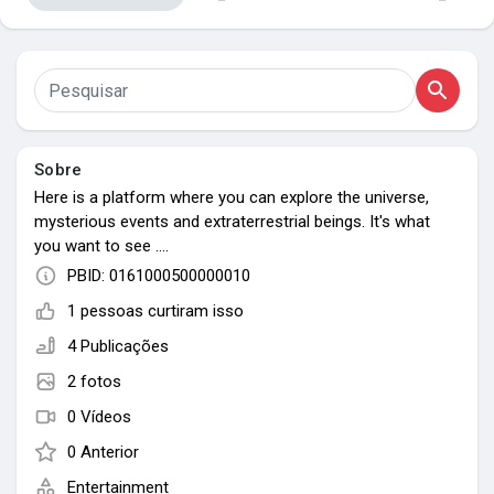
Meus grupos
Encontrar Páginas
Sobre
Here is a platform where you can explore the universe,
Páginas curtidas
mysterious events and extraterrestrial beings. It's what
you want to see ....
PBID: 0161000500000010
Publicações populares
1 pessoas curtiram isso
4 Publicações
2 fotos
Discover Posts
0 Vídeos
0 Anterior
Entertainment