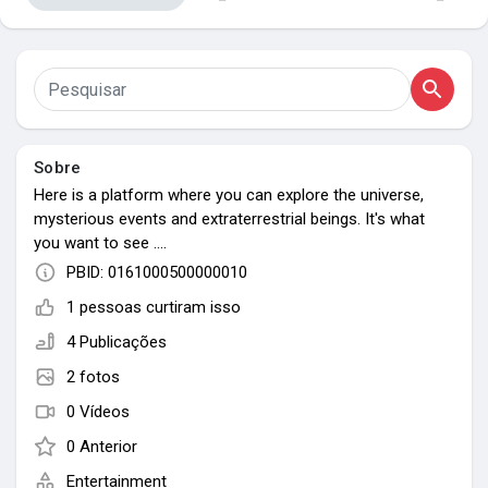
Meus Grupos
Encontrar Páginas
Sobre
Here is a platform where you can explore the universe,
Páginas Curtidas
mysterious events and extraterrestrial beings. It's what
you want to see ....
PBID: 0161000500000010
Popular Posts
1 pessoas curtiram isso
4 Publicações
2 fotos
Discover Posts
0 Vídeos
0 Anterior
Entertainment