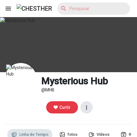
Reels
Encontrar Blogs
Mysterious Hub
@MHB
Encontrar Loja
Curtir
Encontrar Grupos
Linha de Tempo
fotos
Vídeos
Reel