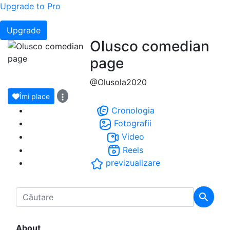
Upgrade to Pro
Upgrade
Olusco comedian
page
@Olusola2020
Îmi place
Cronologia
Fotografii
Video
Reels
previzualizare
About