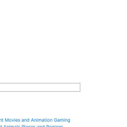
nt
Movies and Animation
Gaming
d Animals
Places and Regions