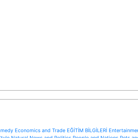
medy
Economics and Trade
EĞİTİM BİLGİLERİ
Entertainme
Style
Natural
News and Politics
People and Nations
Pets an