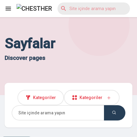
Sayfalar
Reels
Discover pages
Discover Blogs
Discover Market
Kategoriler
Kategoriler
Discover Gruplar