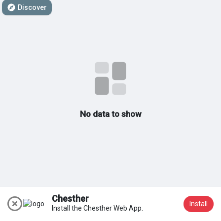
Discover
My Groups
Discover Sayfalar
sayfaları sevdim
No data to show
Popular Posts
Discover Posts
Chesther
Install
Install the Chesther Web App.
Katıl