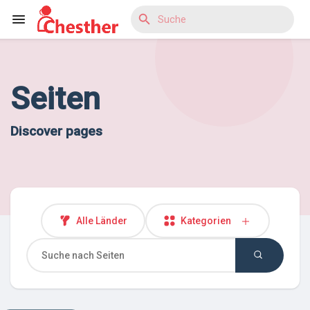
Seiten
Reels
Discover pages
Entdecken Blogs
Entdecken Marktplatz
Alle Länder
Kategorien
Entdecken Gruppen