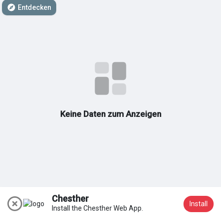
Entdecken
Meine Gruppen
Entdecken Seiten
Seiten denen du folgst
Keine Daten zum Anzeigen
Beliebte Beiträge
Beiträge entdecken
Chesther
Install
Install the Chesther Web App.
Beitreten