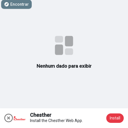
Encontrar
Meus grupos
Encontrar Páginas
Páginas curtidas
Nenhum dado para exibir
Publicações populares
Discover Posts
Chesther
Install
Install the Chesther Web App.
Acessar