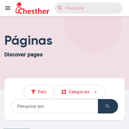
Páginas
Reels
Discover pages
Encontrar Blogs
Encontrar Marketplace
País
Categorias
Encontrar Grupos