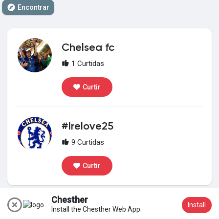
Encontrar
Meus Grupos
Chelsea fc
Encontrar Páginas
1 Curtidas
Curtir
Páginas Curtidas
#Irelove25
Popular Posts
9 Curtidas
Curtir
Discover Posts
Chesther
Install
Install the Chesther Web App.
Participar