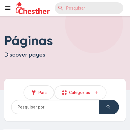
Páginas
Reels
Discover pages
Encontrar Blogs
Encontrar Loja
País
Categorias
Encontrar Grupos