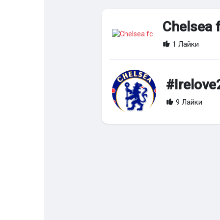
Chelsea 
Найти Страницы
Понравились 
1 Лайки
Популярные записи
Найти сообщ
#Irelove
9 Лайки