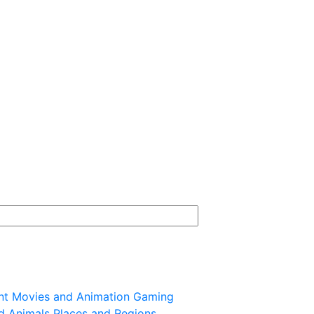
nt
Movies and Animation
Gaming
d Animals
Places and Regions