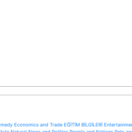
medy
Economics and Trade
EĞİTİM BİLGİLERİ
Entertainme
Style
Natural
News and Politics
People and Nations
Pets an