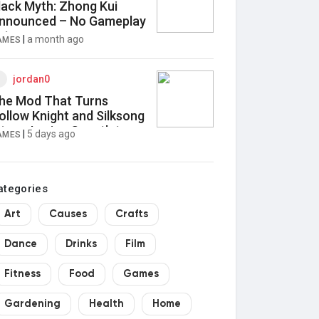
lack Myth: Zhong Kui
nnounced – No Gameplay
et
|
a month ago
AMES
jordan0
he Mod That Turns
ollow Knight and Silksong
nto a Jarring Gauntlet
|
5 days ago
AMES
ategories
Art
Causes
Crafts
Dance
Drinks
Film
Fitness
Food
Games
Gardening
Health
Home