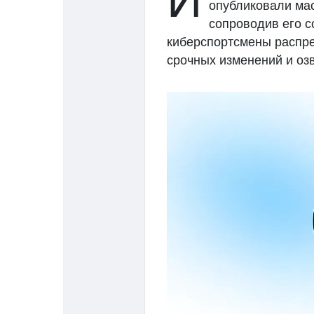
И
опубликовали ма
сопроводив его с
киберспортсмены распре
Discover Pages
Liked Pages
срочных изменений и оз
Popular Posts
Discover Posts