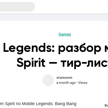
Games
e Legends: разбор
Spirit — тир-лис
xtameem
a month ago
•
Views
m Spirit по Mobile Legends: Bang Bang
R