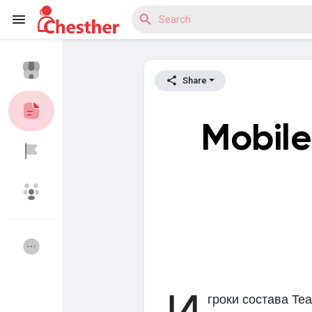
Share
Reels
Mobil
Discover Blogs
Discover Market
Discover Groups
My Groups
гроки состава Tea