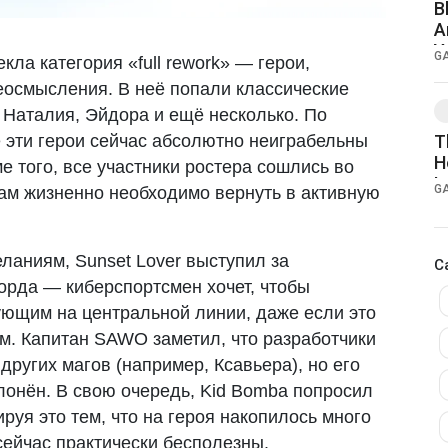
B
A
Y
G
ла категория «full rework» — герои,
осмысления. В неё попали классические
 Наталия, Эйдора и ещё несколько. По
е эти герои сейчас абсолютно неиграбельны
T
H
е того, все участники ростера сошлись во
I
G
кам жизненно необходимо вернуть в активную
ланиям, Sunset Lover выступил за
C
орда — киберспортсмен хочет, чтобы
ющим на центральной линии, даже если это
м. Капитан SAWO заметил, что разработчики
 других магов (например, Ксавьера), но его
лонён. В свою очередь, Kid Bomba попросил
руя это тем, что на героя накопилось много
сейчас практически бесполезны.