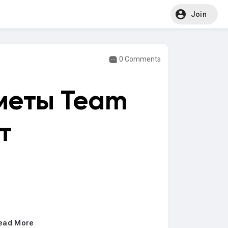
Join
0 Comments
 меты Team
т
ead More