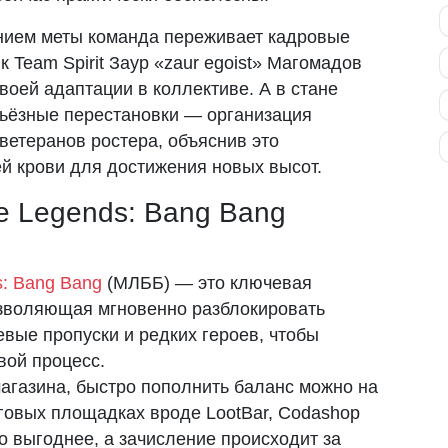
нием меты команда переживает кадровые
 Team Spirit Заур «zaur egoist» Магомадов
своей адаптации в коллективе. А в стане
ерьёзные перестановки — организация
ветеранов ростера, объяснив это
й крови для достижения новых высот.
le Legends: Bang Bang
s: Bang Bang
(МЛББ) — это ключевая
озволяющая мгновенно разблокировать
вые пропуски и редких героев, чтобы
вой процесс.
газина, быстро пополнить баланс можно на
говых площадках вроде LootBar, Codashop
то выгоднее, а зачисление происходит за