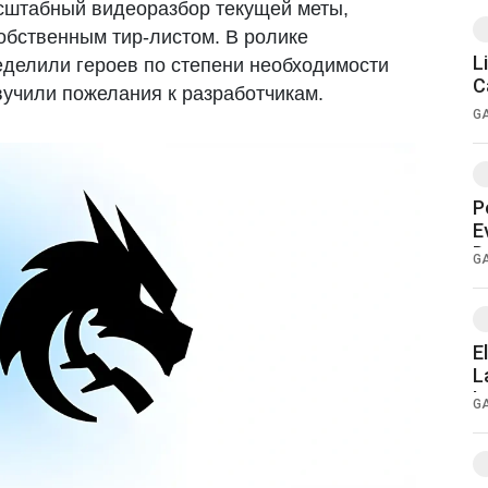
сштабный видеоразбор текущей меты,
обственным тир-листом. В ролике
L
делили героев по степени необходимости
C
вучили пожелания к разработчикам.
G
P
E
D
G
E
L
I
G