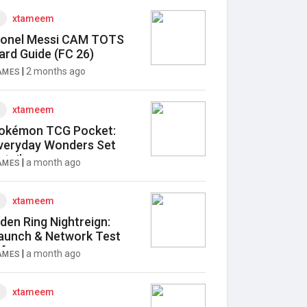
xtameem
ionel Messi CAM TOTS
ard Guide (FC 26)
|
2 months ago
AMES
xtameem
okémon TCG Pocket:
veryday Wonders Set
etails
|
a month ago
AMES
xtameem
lden Ring Nightreign:
aunch & Network Test
nfo
|
a month ago
AMES
xtameem