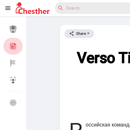
Share
Reels
Verso T
Discover Blogs
Discover Market
Discover Groups
My Groups
оссийская команд