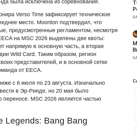
анда была исключена из соревнования.
T
P
урнира Verso Time зафиксирует техническое
G
леднее место. Moonton подтвердил, что
ые, предусмотренные регламентом, несмотря
 EECA на MSC 2026 выделены две квоты:
M
ет напрямую в основную часть, а вторая
B
дии Wild Card. Таким образом, регион
G
своих представителей, и в основной сетке
команда от EECA.
C
иже с 6 июля по 23 августа. Изначально
вести в Эр-Рияде, но 20 мая было
 переносе. MSC 2026 является частью
le Legends: Bang Bang