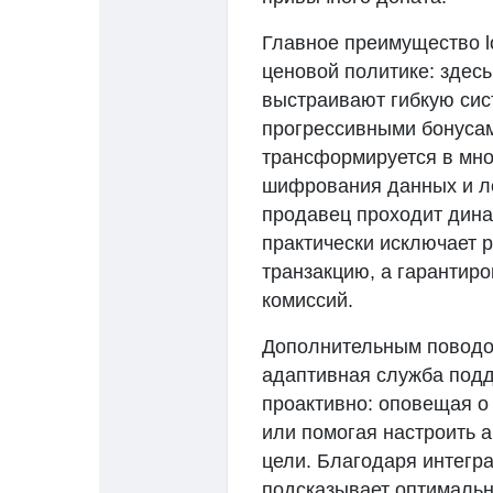
Главное преимущество l
ценовой политике: здесь
выстраивают гибкую сис
прогрессивными бонусами
трансформируется в мн
шифрования данных и л
продавец проходит дина
практически исключает р
транзакцию, а гарантир
комиссий.
Дополнительным поводо
адаптивная служба подде
проактивно: оповещая 
или помогая настроить 
цели. Благодаря интегр
подсказывает оптимальн