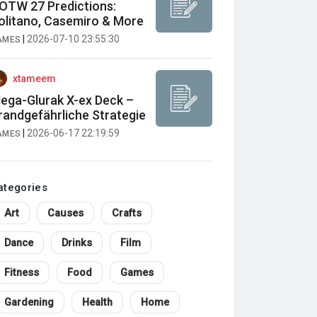
OTW 27 Predictions:
olitano, Casemiro & More
|
2026-07-10 23:55:30
AMES
xtameem
ega-Glurak X-ex Deck –
randgefährliche Strategie
|
2026-06-17 22:19:59
AMES
ategories
Art
Causes
Crafts
Dance
Drinks
Film
Fitness
Food
Games
Gardening
Health
Home