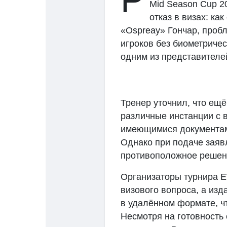
Р
Mid Season Cup 2
отказ в визах: к
«Ospreay» Гончар, пробл
Discover Pages
Liked Pages
игроков без биометричес
одним из представителе
Popular Posts
Discover Posts
Тренер уточнил, что ещ
различные инстанции с 
имеющимися документам
Однако при подаче заяв
противоположное решен
Организаторы турнира 
визового вопроса, а изд
в удалённом формате, чт
Несмотря на готовность 