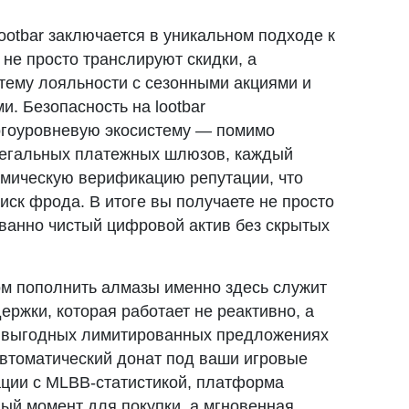
ootbar заключается в уникальном подходе к
 не просто транслируют скидки, а
тему лояльности с сезонными акциями и
. Безопасность на lootbar
огоуровневую экосистему — помимо
егальных платежных шлюзов, каждый
мическую верификацию репутации, что
иск фрода. В итоге вы получаете не просто
ованно чистый цифровой актив без скрытых
м пополнить алмазы именно здесь служит
ржки, которая работает не реактивно, а
о выгодных лимитированных предложениях
автоматический донат под ваши игровые
ации с MLBB-статистикой, платформа
ый момент для покупки, а мгновенная