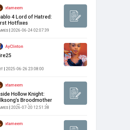
xtameem
iablo 4 Lord of Hatred:
irst Hotfixes
|
2026-06-24 02:07:39
AMES
AyClinton
ire25
|
2025-06-26 23:08:00
RT
xtameem
nside Hollow Knight:
ilksong's Broodmother
uest — Tracking and
|
2026-07-20 12:51:38
AMES
aming the Wailing
other's Brood
xtameem