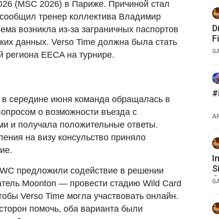
026 (MSC 2026) в Париже. Причиной стал
ак сообщил тренер коллектива Владимир
D
ема возникла из-за заграничных паспортов
F
ких данных. Verso Time должна была стать
G
й региона EECA на турнире.
#
ё в середине июня команда обращалась в
вопросом о возможности въезда с
A
и и получала положительные ответы.
ления на визу консульство приняло
ие.
I
S
EWC предложили содействие в решении
Q
G
атель Moonton — провести стадию Wild Card
T
обы Verso Time могла участвовать онлайн.
M
сторон помочь, оба варианта были