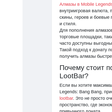
Алмазы в Mobile Legend
внутриигровая валюта,
скины, героев и боевые
и стиля.
Для пополнения алмазов
торговые площадки, такие
часто доступны выгодны
Такой подход к донату п
получить алмазы быстре
Почему стоит п
LootBar?
Если вы хотите максим
Legends: Bang Bang, пр
lootbar
. Это не просто о
пространство, где эконо
привычного доната.