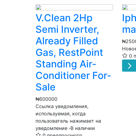
V.Clean 2Hp
Ip
Semi Inverter,
ma
Already Filled
₦250
Ново
Gas, RestPoint
0 
Standing Air-
Conditioner For-
Sale
₦600000
Ссылка уведомления,
используемая, когда
пользователь нажимает на
уведомление
·
В наличии
0 предпросмотр