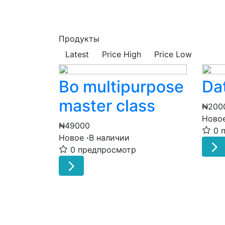
Продукты
Latest
Price High
Price Low
Bo multipurpose
Da
master class
₦200
Ново
₦49000
0 
Новое
·
В наличии
0 предпросмотр