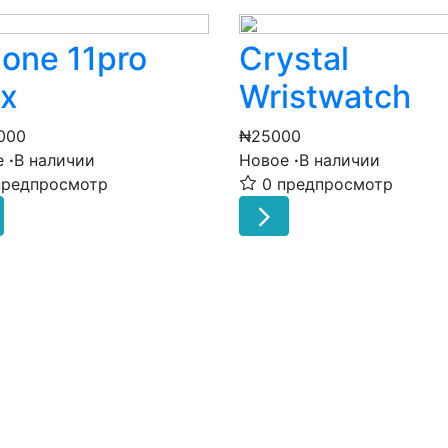
hone 11pro
Crystal
x
Wristwatch
000
₦25000
е
·
В наличии
Новое
·
В наличии
предпросмотр
0 предпросмотр