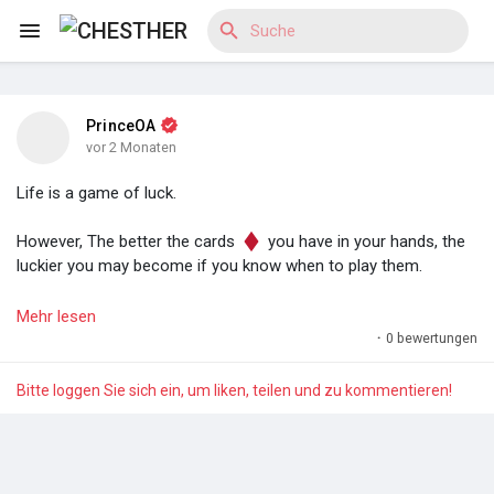
PrinceOA
Reels
vor 2 Monaten
Life is a game of luck.
However, The better the cards
you have in your hands, the
Entdecken Blogs
luckier you may become if you know when to play them.
So keep stacking.
Mehr lesen
·
0 bewertungen
Entdecken Marktplatz
Effort compounds. It increases your chances of being termed
"lucky".
Bitte loggen Sie sich ein, um liken, teilen und zu kommentieren!
— Prince O. Aye.
Entdecken Gruppen