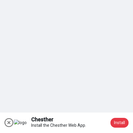
Meine Gruppen
Entdecken Seiten
Seiten denen du folgst
Beliebte Beiträge
Beiträge entdecken
Chesther
Install
Install the Chesther Web App.
Beitreten