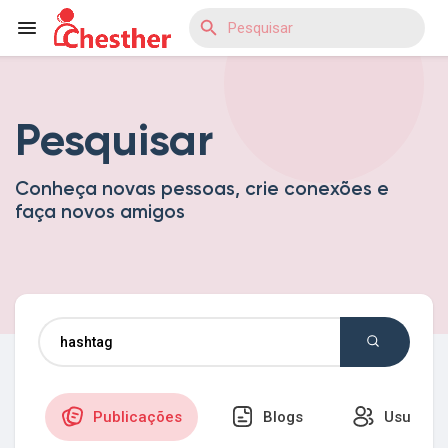
Pesquisar
Reels
Conheça novas pessoas, crie conexões e
faça novos amigos
Encontrar Blogs
Encontrar Loja
Encontrar Grupos
Publicações
Blogs
Usuários