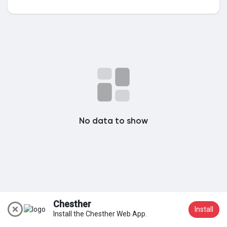
Meus Grupos
Encontrar Páginas
Páginas Curtidas
No data to show
Popular Posts
Discover Posts
Chesther
Install
Install the Chesther Web App.
Participar