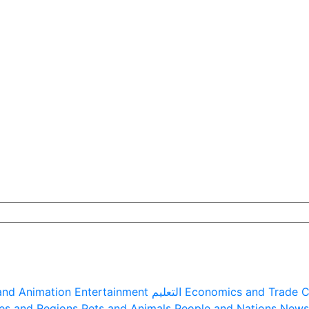
C
Economics and Trade
التعليم
Entertainment
and Animation
es and Regions
Pets and Animals
People and Nations
News 