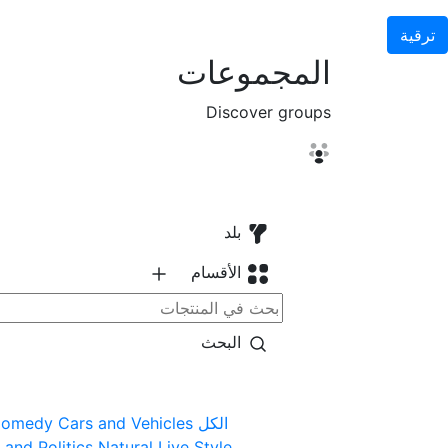
ترقية
المجموعات
Discover groups
بلد
الأقسام
البحث
الكل
Cars and Vehicles
omedy
and Politics
Natural
Live Style