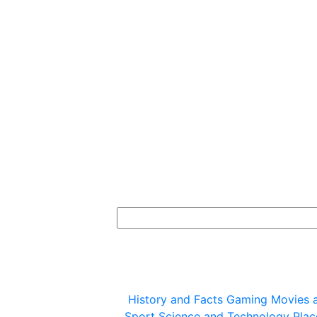
History and Facts
Gaming
Movies 
Sport
Science and Technology
Plac