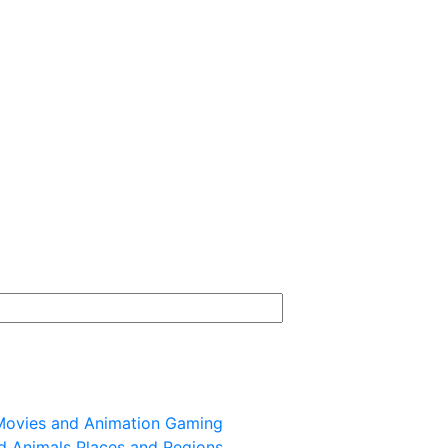
ovies and Animation
Gaming
d Animals
Places and Regions