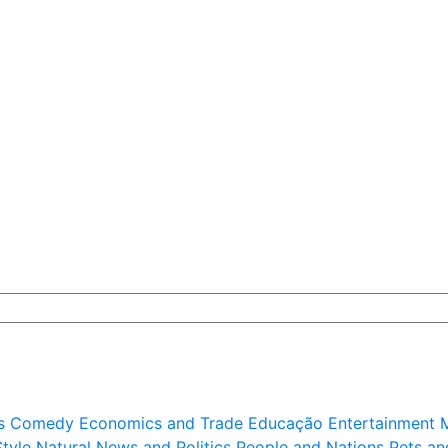
s
Comedy
Economics and Trade
Educação
Entertainment
M
Style
Natural
News and Politics
People and Nations
Pets an