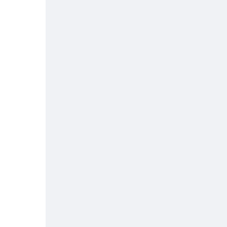
Encontrar Páginas
Páginas curtidas
Publicações populares
Discover Posts