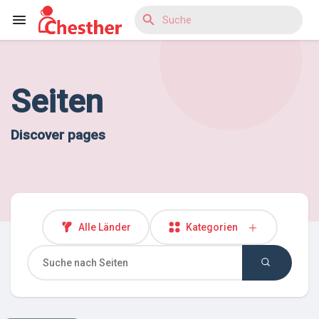
Seiten
Reels
Discover pages
Entdecken Blogs
Entdecken Marktplatz
Alle Länder
Kategorien
Entdecken Gruppen