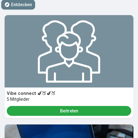
Entdecken
Meine Gruppen
Entdecken Seiten
Seiten denen du folgst
Beliebte Beiträge
Vibe connect 🍆🍑🍆🍑
5 Mitglieder
Beiträge entdecken
Beitreten