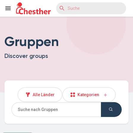
Gruppen
Reels
Discover groups
Entdecken Blogs
Entdecken Marktplatz
Alle Länder
Kategorien
Entdecken Gruppen