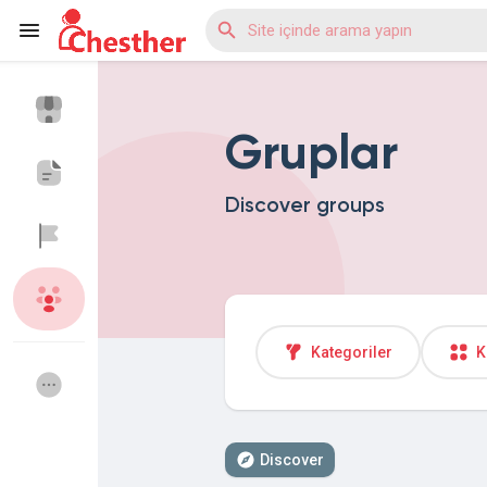
Gruplar
Reels
Discover groups
Discover Blogs
Discover Market
Kategoriler
K
Discover Gruplar
My Groups
Discover