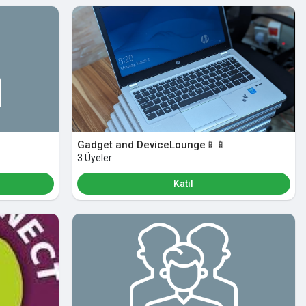
Gadget and DeviceLounge📱📱
3 Üyeler
Katıl