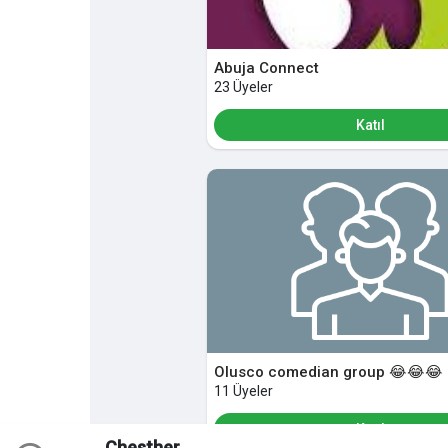
Abuja Connect
23 Üyeler
Katıl
Olusco comedian group 😂😂😂
11 Üyeler
Katıl
Chesther