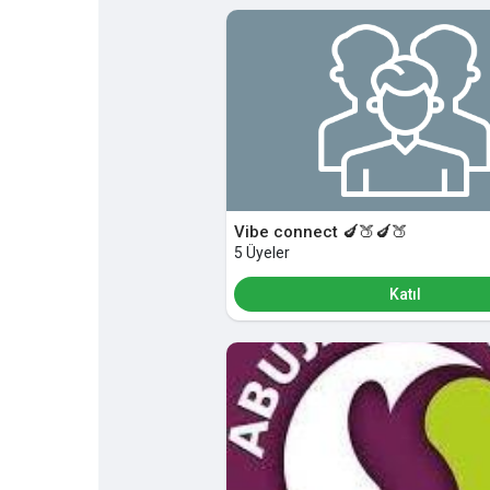
Discover Sayfalar
sayfaları sevdim
Popular Posts
Discover Posts
Vibe connect 🍆🍑🍆🍑
5 Üyeler
Katıl