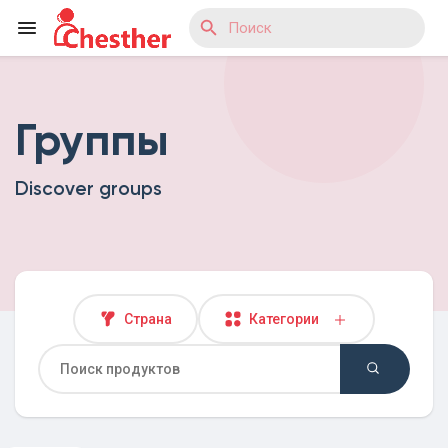
Группы
Reels
Discover groups
Найти Статьи пользователей
Найти Маркет
Страна
Категории
Найти Группы