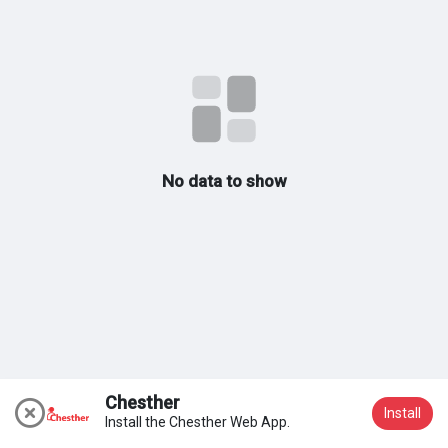
Meus Grupos
Encontrar Páginas
No data to show
Páginas Curtidas
Popular Posts
Discover Posts
Chesther
Install
Install the Chesther Web App.
Participar