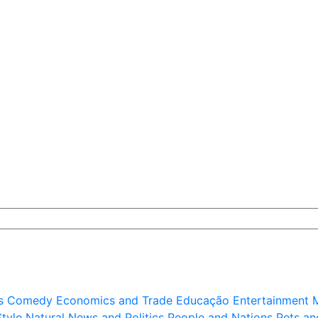
s
Comedy
Economics and Trade
Educação
Entertainment
M
Style
Natural
News and Politics
People and Nations
Pets an