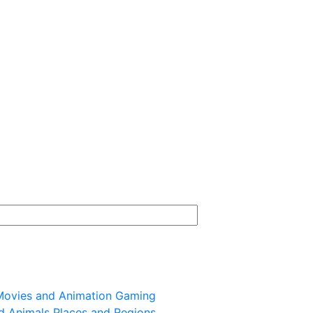
ovies and Animation
Gaming
d Animals
Places and Regions