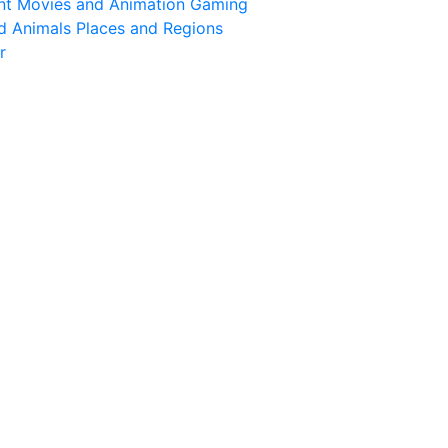
nt
Movies and Animation
Gaming
d Animals
Places and Regions
r