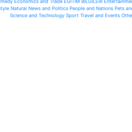
medy
Economics and Trade
EĞİTİM BİLGİLERİ
Entertainme
Style
Natural
News and Politics
People and Nations
Pets an
Science and Technology
Sport
Travel and Events
Othe