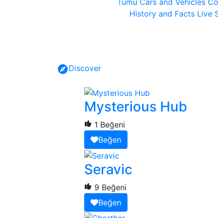
Tümü
Cars and Vehicles
Co
History and Facts
Live 
Discover
Mysterious Hub
1 Beğeni
Beğen
Seravic
9 Beğeni
Beğen