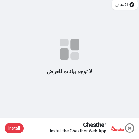
اكتشف
مجموعاتي
اكتشف الصفحات
صفحات أُعجبت بها
لا توجد بيانات للعرض
المنشورات المشهورة
اكتشف المشاركات
Chesther
Install
Install the Chesther Web App.
انضم إلينا