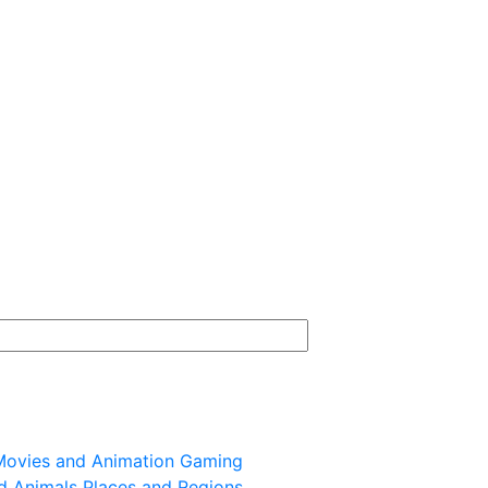
ovies and Animation
Gaming
d Animals
Places and Regions