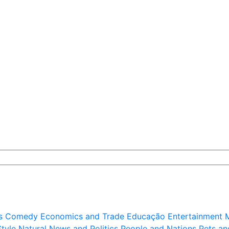
s
Comedy
Economics and Trade
Educação
Entertainment
M
Style
Natural
News and Politics
People and Nations
Pets an