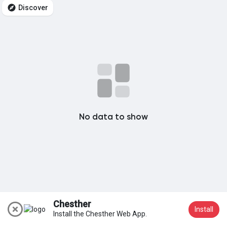
Discover
My Groups
Discover Pagine
le pagine che mi piacciono
No data to show
Popular Posts
Discover Posts
Chesther
Install
Install the Chesther Web App.
Iscriviti