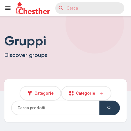
Gruppi
Reels
Discover groups
Discover Blogs
Discover Mercatino
Categorie
Categorie
Discover Gruppi