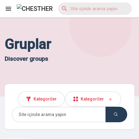
Gruplar
Reels
Discover groups
Discover Blogs
Discover Market
Kategoriler
Kategoriler
Discover Gruplar