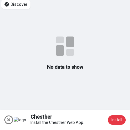
Discover
My Groups
Discover Sayfalar
sayfaları sevdim
No data to show
Popular Posts
Discover Posts
Chesther
Install
Install the Chesther Web App.
Katıl