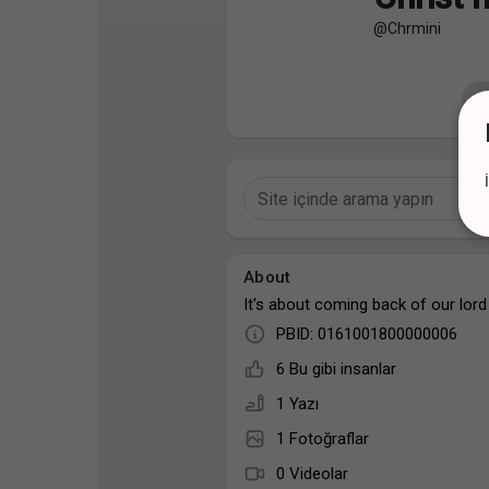
@Chrmini
Discover Sayfalar
sayfaları sevdim
Popular Posts
Discover Posts
About
It's about coming back of our lord
PBID: 0161001800000006
6 Bu gibi insanlar
1 Yazı
1 Fotoğraflar
0 Videolar