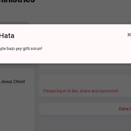
Zaman Tüneli
Fotoğraflar
Videolar
Reels
×
Hata
İşte bazı şey gitti sorun!
Christ ministries
bir fotoğraf eklen
bir yıl önce
 Jesus Christ
Please log in to like, share and comment!
Daha 