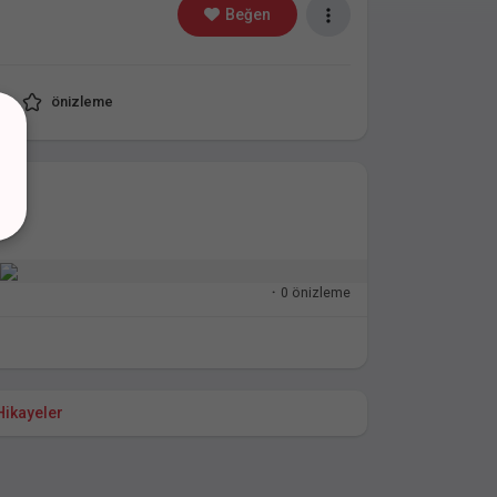
Beğen
önizleme
di
·
0 önizleme
Hikayeler