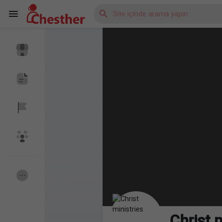
Reels
Discover Blogs
Discover Market
Discover Gruplar
My Groups
Christ m