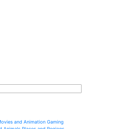
ovies and Animation
Gaming
d Animals
Places and Regions