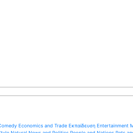
Comedy
Economics and Trade
Εκπαίδευση
Entertainment
M
Style
Natural
News and Politics
People and Nations
Pets an