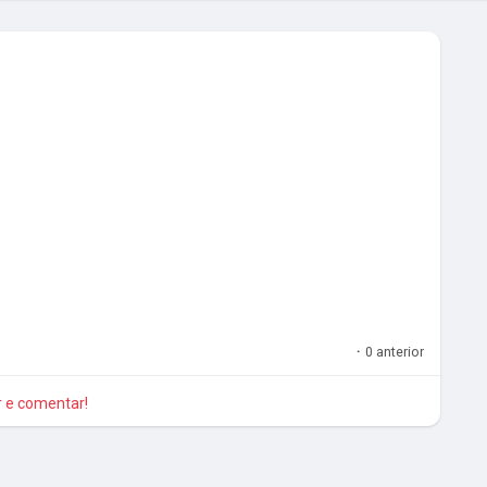
·
0 anterior
ar e comentar!