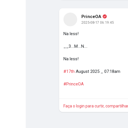
PrinceOA
Encontrar Páginas
Páginas curtidas
2025-08-17 06:19:45
Na less!
Publicações populares
Discover Posts
__3....M....N....
Na less!
#17th
August 2025 _ 07:18am
#PrinceOA
Faça o login para curtir, compartilh