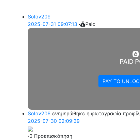
Solov209
2025-07-31 09:07:13
·
Paid
PAID 
PAY TO UNLOCK
Solov209
ενημερώθηκε η φωτογραφία προφίλ
2025-07-30 02:09:39
·
0 Προεπισκόπηση