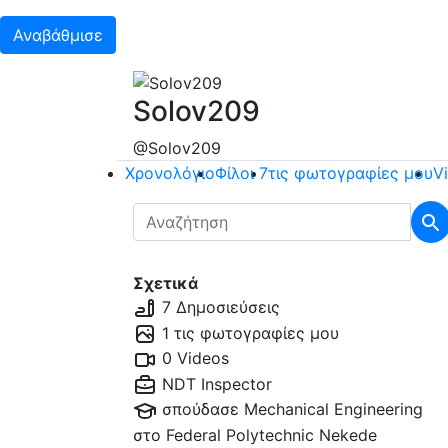
Αναβάθμισε
Solov209
@Solov209
Χρονολόγιο
Φίλοι
7
τις φωτογραφίες μου
V
Σχετικά
7 Δημοσιεύσεις
1 τις φωτογραφίες μου
0 Videos
NDT Inspector
σπούδασε Mechanical Engineering
στο
Federal Polytechnic Nekede