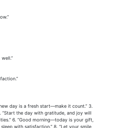
low.”
well.”
faction.”
A new day is a fresh start—make it count.” 3.
. “Start the day with gratitude, and joy will
lities.” 6. “Good morning—today is your gift,
sleep with satisfaction.” 8. “Let your smile