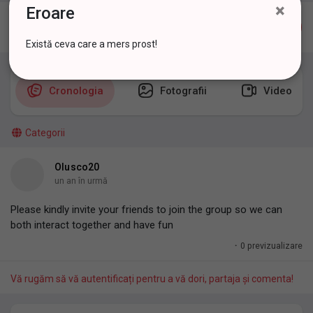
×
Eroare
My Groups
Există ceva care a mers prost!
Discover Pagini
Cronologia
Fotografii
Video
Pagini apreciate
Categorii
Olusco20
un an în urmă
Popular Posts
Please kindly invite your friends to join the group so we can
both interact together and have fun
Discover Posts
·
0 previzualizare
Vă rugăm să vă autentificați pentru a vă dori, partaja și comenta!