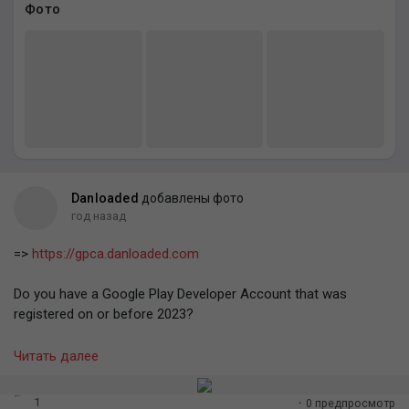
Фото
Danloaded
добавлены фото
год назад
=>
https://gpca.danloaded.com
Do you have a Google Play Developer Account that was
registered on or before 2023?
We will buy it from you INSTANTLY for ₦300,000 to ₦1.5
Читать далее
million!
1
·
0 предпросмотр