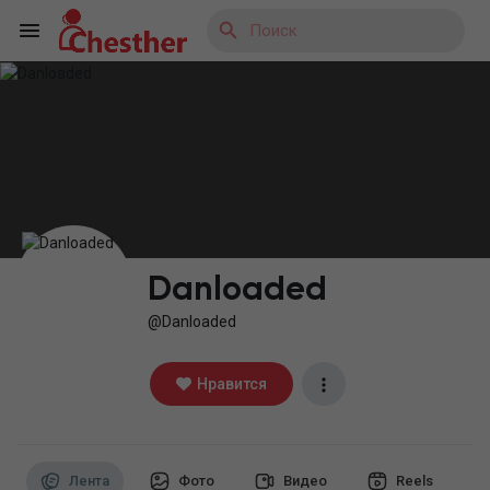
Reels
Найти Статьи пользователей
Danloaded
@Danloaded
Найти Маркет
Нравится
Найти Группы
Лента
Фото
Видео
Reels