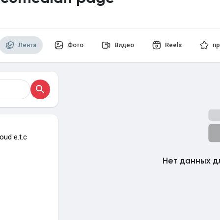
страницы
Лента
Фото
Видео
Reels
пр
ения
oud e.t.c
Нет данных д