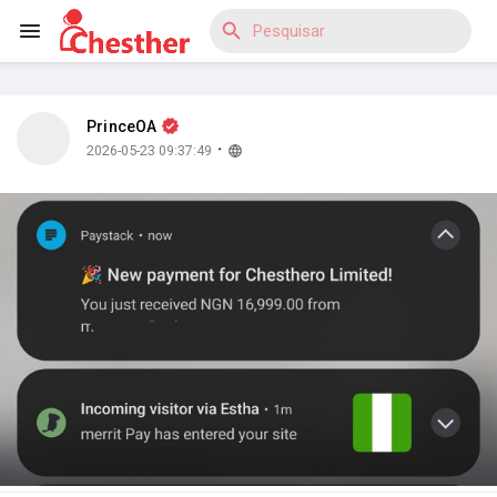
PrinceOA
Reels
·
2026-05-23 09:37:49
Encontrar Blogs
Encontrar Marketplace
Encontrar Grupos