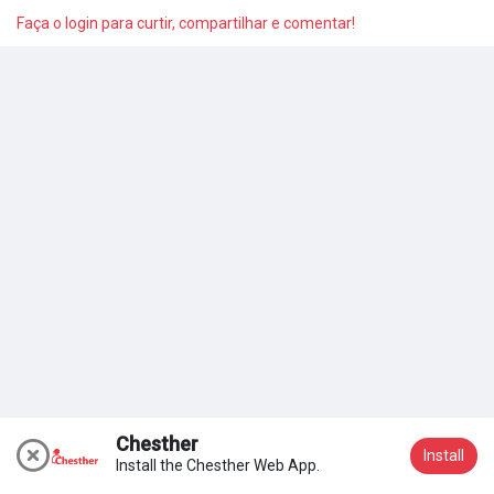
Faça o login para curtir, compartilhar e comentar!
Meus grupos
Encontrar Páginas
Páginas curtidas
Publicações populares
Discover Posts
Chesther
Install
Install the Chesther Web App.
Acessar